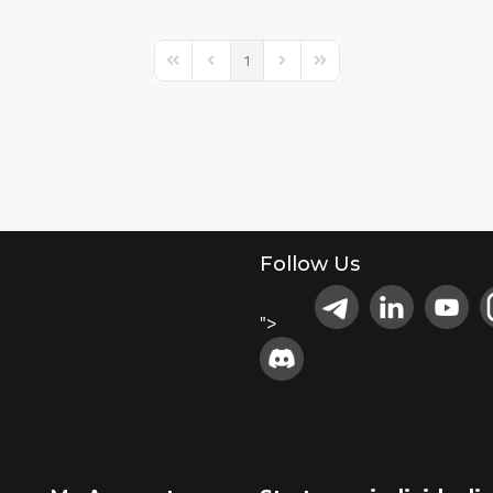
1
First Page
Previous Page
Next Page
Last Page
Follow Us
">