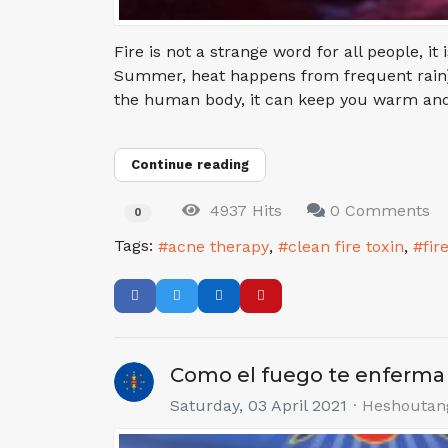
Fire is not a strange word for all people, 
Summer, heat happens from frequent rain) 
the human body, it can keep you warm and w
Continue reading
4937 Hits
0 Comments
0
Tags:
acne therapy
clean fire toxin
fir
Como el fuego te enferma
Saturday, 03 April 2021
Heshoutan