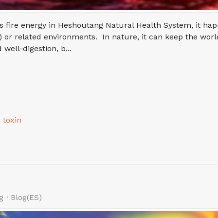
it is fire energy in Heshoutang Natural Health System, it h
or related environments. In nature, it can keep the worl
ell-digestion, b...
e toxin
g
Blog(ES)