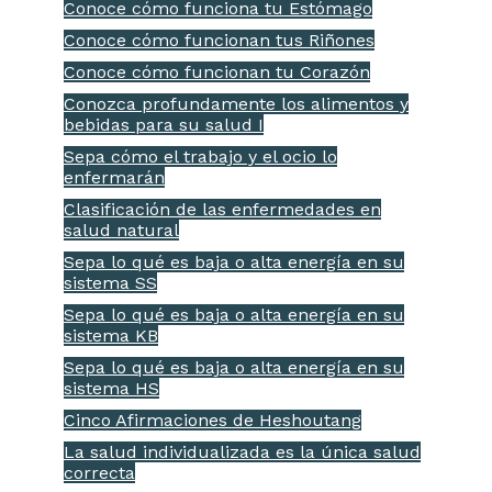
Conoce cómo funciona tu Estómago
Conoce cómo funcionan tus Riñones
Conoce cómo funcionan tu Corazón
Conozca profundamente los alimentos y
bebidas para su salud I
Sepa cómo el trabajo y el ocio lo
enfermarán
Clasificación de las enfermedades en
salud natural
Sepa lo qué es baja o alta energía en su
sistema SS
Sepa lo qué es baja o alta energía en su
sistema KB
Sepa lo qué es baja o alta energía en su
sistema HS
Cinco Afirmaciones de Heshoutang
La salud individualizada es la única salud
correcta