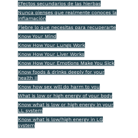
Efectos secundarios de las hierbas
Nunca pienses que realmente conoces la
inflamación
Fiebre lo que necesitas para recuperarte
Know Your Mind
Know How Your Lungs Work
Know How Your Liver Works
Know How Your Emotions Make You Sick
Know foods & drinks deeply for your
health II
Know how sex will do harm to you
What is low or high energy of your body
Know what is low or high energy in your
LL system
Know what is low/high energy in LG
system