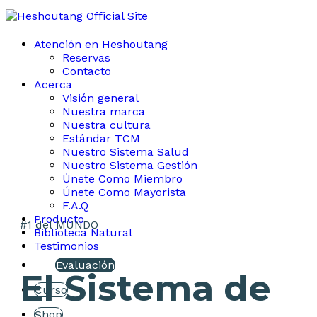
Atención en Heshoutang
Reservas
Contacto
Acerca
Visión general
Nuestra marca
Nuestra cultura
Estándar TCM
Nuestro Sistema Salud
Nuestro Sistema Gestión
Únete Como Miembro
Únete Como Mayorista
F.A.Q
Producto
#1
del
MUNDO
Biblioteca Natural
Testimonios
Evaluación
El Sistema de
Curso
Shop